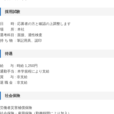
採用試験
日 時 : 応募者の方と確認の上調整します
場 所 : 本社
選考科目 : 面接、適性検査
持 ち 物 : 筆記用具、認印
待遇
給 与 : 時給 1,250円
通勤手当 : 本学規程により支給
賞 与 : 非支給
退 職 金 : 非支給
社会保険
労働者災害補償保険
社会保険・雇用保険（勤務時間により加入）