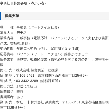
事務社員募集要項（障がい者）
募集要項
職 種 : 事務員（パートタイム社員）
募集人員 : 若干名
業務内容 : 一般事務（電話応対、パソコンによるデータ入力および書類
作成、書類整理 他）
契約期間 : 年度毎の契約（但し、試用期間３ヶ月間）
応募資格 : パソコン（ワード・エクセル）操作ができる方
応募書類 : 履歴書、職務経歴書（職務経歴を有する方のみ）、障害者手
帳
提 出 先 : 株式会社 慈恵実業 総務課
所 在 地 : 〒105-8461 東京都港区西新橋三丁目25番8号
連 絡 先 : 03-3432-3289（総務課直通）
提出方法 : 郵送にて提出
応募締切 : 随時
書類選考 : あり
勤 務 先 : 本社 【 株式会社 慈恵実業 〒105-8461 東京都港区西新橋
三丁目25番8号 】