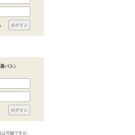
ら
通パス）
覧は可能ですが、