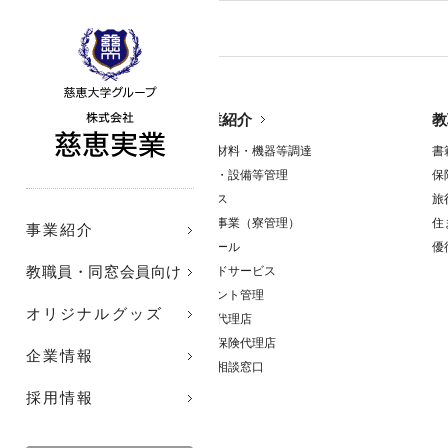
株式会社 
事業紹介
教
医療材料・機器等調達
書
警備・設備等管理
保
リース
旅
ビル事業（寮管理）
住
事業紹介
リテール
優
教職員・同窓会員向け
フードサービス
テナント管理
オリジナルグッズ
旅行代理店
損害保険代理店
企業情報
住宅相談窓口
採用情報