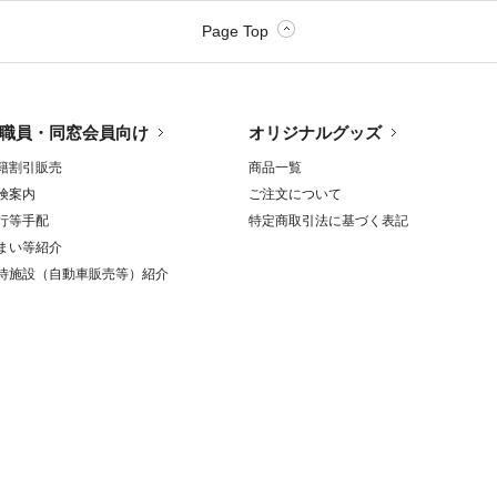
Page Top
慈恵実業
職員・同窓会員向け
オリジナルグッズ
籍割引販売
商品一覧
険案内
ご注文について
行等手配
特定商取引法に基づく表記
まい等紹介
待施設（自動車販売等）紹介